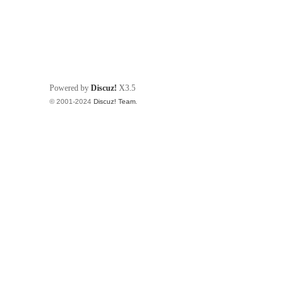
Powered by
Discuz!
X3.5
© 2001-2024
Discuz! Team
.