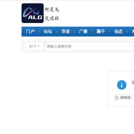
门户
论坛
导读
广播
圈子
动态
帖子
请稍候...