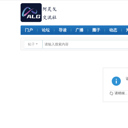
门户
论坛
导读
广播
圈子
动态
帖子
请稍候...