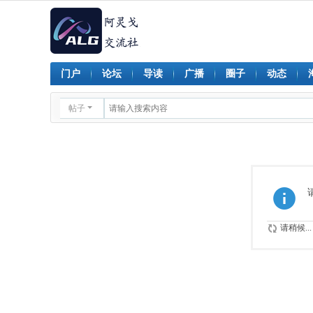
门户
论坛
导读
广播
圈子
动态
帖子
请稍候...