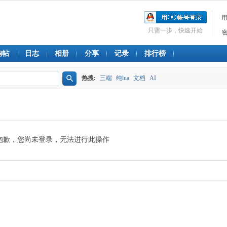
只需一步，快速开始
淘帖
日志
相册
分享
记录
排行榜
热搜:
三端
纯lua
文档
AI
搜
索
抱歉，您尚未登录，无法进行此操作