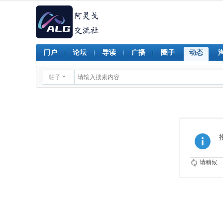
门户
论坛
导读
广播
圈子
动态
帖子
请稍候...