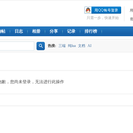
只需一步，快速开始
淘帖
日志
相册
分享
记录
排行榜
热搜:
三端
纯lua
文档
AI
搜
索
抱歉，您尚未登录，无法进行此操作