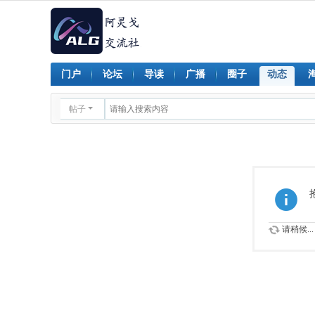
门户
论坛
导读
广播
圈子
动态
帖子
请稍候...