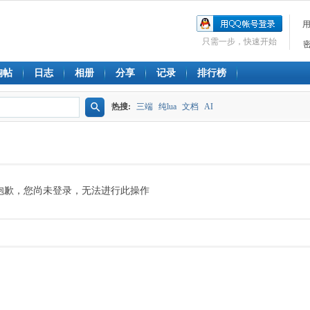
只需一步，快速开始
淘帖
日志
相册
分享
记录
排行榜
热搜:
三端
纯lua
文档
AI
搜
索
抱歉，您尚未登录，无法进行此操作