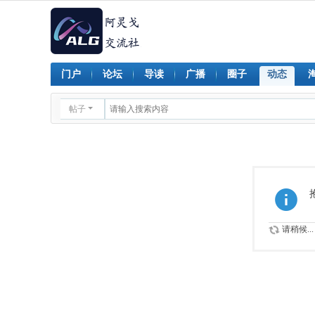
门户
论坛
导读
广播
圈子
动态
帖子
请稍候...