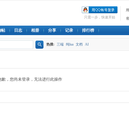
只需一步，快速开始
淘帖
日志
相册
分享
记录
排行榜
热搜:
三端
纯lua
文档
AI
搜
索
抱歉，您尚未登录，无法进行此操作