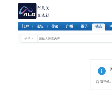
门户
论坛
导读
广播
圈子
动态
帖子
请稍候...