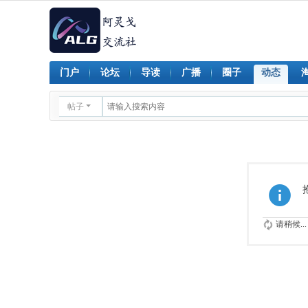
门户
论坛
导读
广播
圈子
动态
帖子
请稍候...