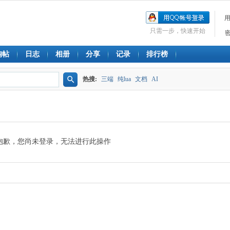
只需一步，快速开始
淘帖
日志
相册
分享
记录
排行榜
热搜:
三端
纯lua
文档
AI
搜
索
抱歉，您尚未登录，无法进行此操作