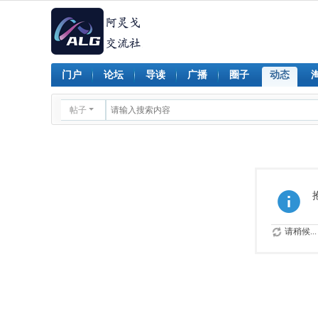
门户
论坛
导读
广播
圈子
动态
帖子
请稍候...