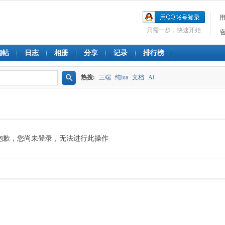
只需一步，快速开始
淘帖
日志
相册
分享
记录
排行榜
热搜:
三端
纯lua
文档
AI
搜
索
抱歉，您尚未登录，无法进行此操作