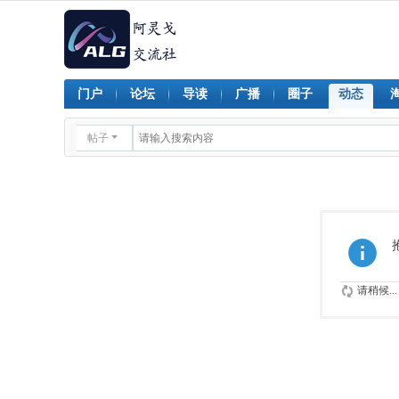
门户
论坛
导读
广播
圈子
动态
帖子
请稍候...