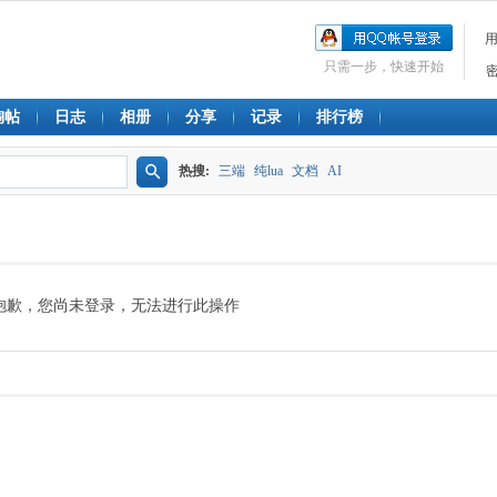
只需一步，快速开始
淘帖
日志
相册
分享
记录
排行榜
热搜:
三端
纯lua
文档
AI
搜
索
抱歉，您尚未登录，无法进行此操作