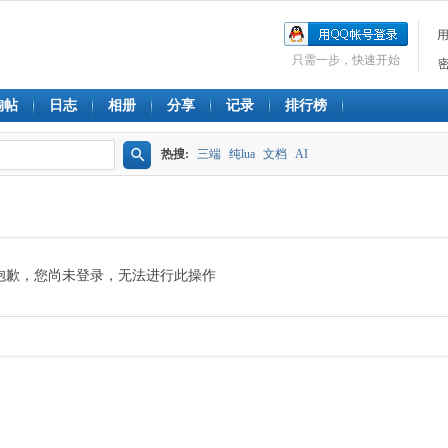
只需一步，快速开始
淘帖
日志
相册
分享
记录
排行榜
热搜:
三端
纯lua
文档
AI
搜
索
抱歉，您尚未登录，无法进行此操作