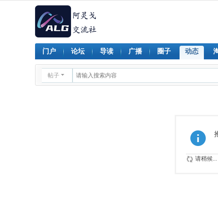
门户
论坛
导读
广播
圈子
动态
帖子
请稍候...