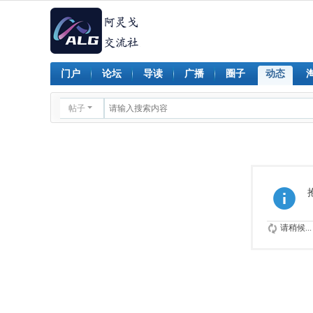
门户
论坛
导读
广播
圈子
动态
帖子
请稍候...