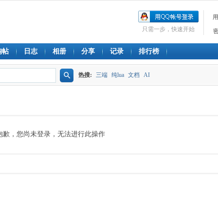
只需一步，快速开始
淘帖
日志
相册
分享
记录
排行榜
热搜:
三端
纯lua
文档
AI
搜
索
抱歉，您尚未登录，无法进行此操作