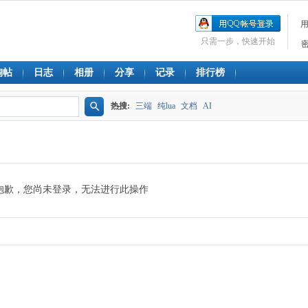
只需一步，快速开始
淘帖
日志
相册
分享
记录
排行榜
热搜:
三端
纯lua
文档
AI
搜
索
抱歉，您尚未登录，无法进行此操作