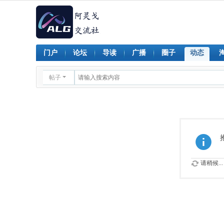
门户
论坛
导读
广播
圈子
动态
帖子
请稍候...