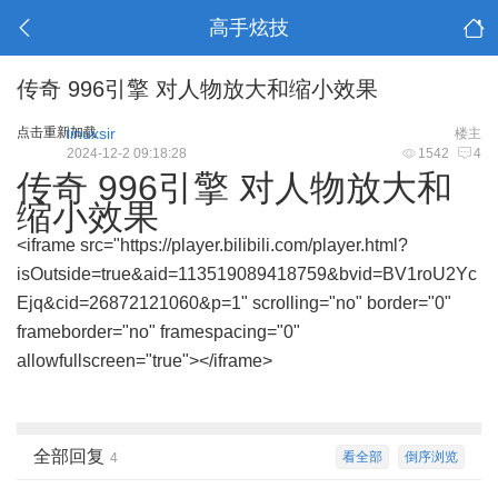
高手炫技
传奇 996引擎 对人物放大和缩小效果
点击重新加载
linuxsir
楼主
2024-12-2 09:18:28
1542
4
传奇 996引擎 对人物放大和
缩小效果
<iframe src="
https://player.bilibili.com/player.html?
isOutside=true&aid=113519089418759&bvid=BV1roU2Yc
Ejq&cid=26872121060&p=1
" scrolling="no" border="0"
frameborder="no" framespacing="0"
allowfullscreen="true"></iframe>
全部回复
看全部
倒序浏览
4