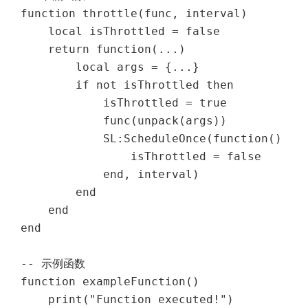
function throttle(func, interval)

    local isThrottled = false

    return function(...)

        local args = {...}

        if not isThrottled then

            isThrottled = true

            func(unpack(args))

            SL:ScheduleOnce(function()

                isThrottled = false

            end, interval)

        end

    end

end

-- 示例函数

function exampleFunction()

    print("Function executed!")
