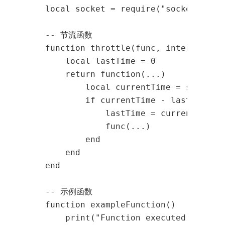
local socket = require("socket")

-- 节流函数

function throttle(func, interval)

    local lastTime = 0

    return function(...)

        local currentTime = socket
        if currentTime - lastTime >=
            lastTime = currentTime

            func(...)

        end

    end

end

-- 示例函数

function exampleFunction()

    print("Function executed at " ..