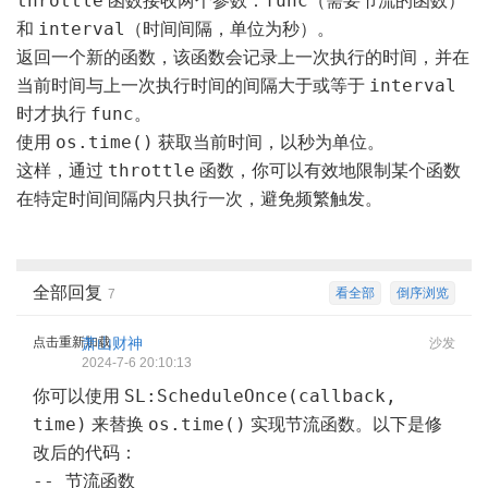
throttle
func
函数接收两个参数：
（需要节流的函数）
interval
和
（时间间隔，单位为秒）。
返回一个新的函数，该函数会记录上一次执行的时间，并在
interval
当前时间与上一次执行时间的间隔大于或等于
func
时才执行
。
os.time()
使用
获取当前时间，以秒为单位。
throttle
这样，通过
函数，你可以有效地限制某个函数
在特定时间间隔内只执行一次，避免频繁触发。
全部回复
看全部
倒序浏览
7
点击重新加载
萧山财神
沙发
2024-7-6 20:10:13
SL:ScheduleOnce(callback,
你可以使用
time)
os.time()
来替换
实现节流函数。以下是修
改后的代码：
-- 节流函数
