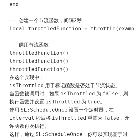
end

-- 创建一个节流函数，间隔2秒

local throttledFunction = throttle(example
-- 调用节流函数

throttledFunction()

throttledFunction()

throttledFunction()
在这个实现中：
isThrottled
用于标记函数是否处于节流状态。
isThrottled
false
当函数被调用时，如果
为
，则
isThrottled
true
执行函数并设置
为
。
SL:ScheduleOnce
使用
设置一个定时器，在
interval
isThrottled
false
秒后将
重置为
，允
许函数再次执行。
SL:ScheduleOnce
这样，通过
，你可以实现基于时