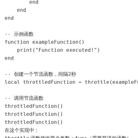
        end

    end

end

-- 示例函数

function exampleFunction()

    print("Function executed!")

end

-- 创建一个节流函数，间隔2秒

local throttledFunction = throttle(exampleFu
-- 调用节流函数

throttledFunction()

throttledFunction()

throttledFunction()
在这个实现中：