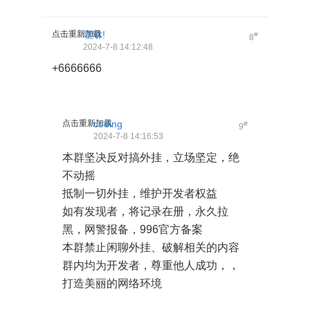
点击重新加载
嘿咻!
#
8
2024-7-8 14:12:48
+6666666
点击重新加载
coding
#
9
2024-7-8 14:16:53
本群坚决反对搞外挂，立场坚定，绝
不动摇
抵制一切外挂，维护开发者权益
如有发现者，将记录在册，永久拉
黑，网警报备，996官方备案
本群禁止闲聊外挂、破解相关的内容
群内均为开发者，尊重他人成功，，
打造美丽的网络环境