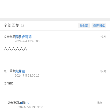
全部回复
看全部
倒序浏览
22
点击重新加载
百事皆可乐
沙发
2024-7-4 13:40:00
六六六六六六
点击重新加载
吴彦祖
板凳
2024-7-5 23:09:15
:time:
点击重新加载
Gu115
地板
2024-7-6 13:59:30