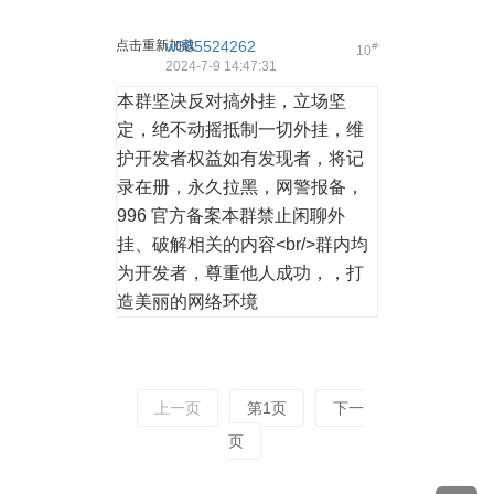
点击重新加载
w385524262
#
10
2024-7-9 14:47:31
本群坚决反对搞外挂，立场坚
定，绝不动摇抵制一切外挂，维
护开发者权益如有发现者，将记
录在册，永久拉黑，网警报备，
996 官方备案本群禁止闲聊外
挂、破解相关的内容<br/>群内均
为开发者，尊重他人成功，，打
造美丽的网络环境
上一页
第1页
下一
页