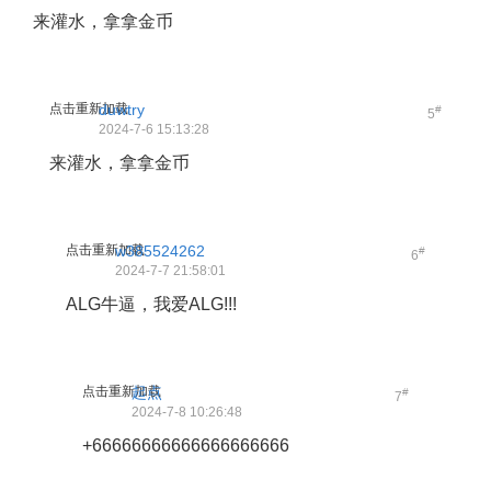
来灌水，拿拿金币
点击重新加载
duwtry
#
5
2024-7-6 15:13:28
来灌水，拿拿金币
点击重新加载
w385524262
#
6
2024-7-7 21:58:01
ALG牛逼，我爱ALG!!!
点击重新加载
起点
#
7
2024-7-8 10:26:48
+66666666666666666666