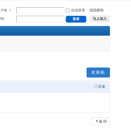
用户名
自动登录
找回密码
密码
马上加入
登录
发新帖
新窗
返 回