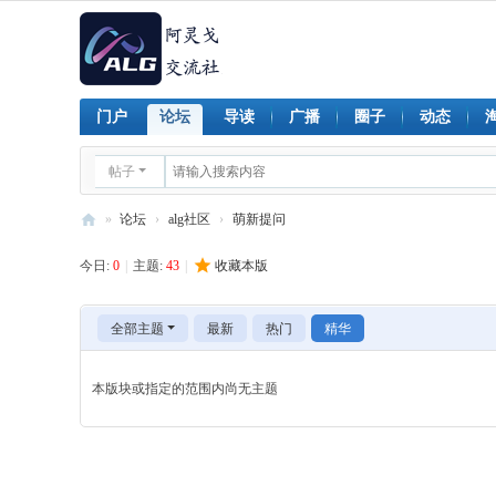
门户
论坛
导读
广播
圈子
动态
帖子
»
论坛
›
alg社区
›
萌新提问
al
今日:
0
|
主题:
43
|
收藏本版
g
阿
全部主题
最新
热门
精华
灵
戈
本版块或指定的范围内尚无主题
社
区