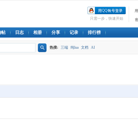
只需一步，快速开始
淘帖
日志
相册
分享
记录
排行榜
热搜:
三端
纯lua
文档
AI
搜
索